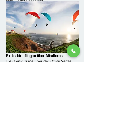
nass werden könnten!
Gleitschirmfliegen über Miraflores
Die Gleitschirme über der Costa Verde
("Die grüne Küste") in Lima sind immer ein
aufregender Anblick. Die 70 Meter hohen
Klippen über dem Strand im Stadtteil
Miraflores bieten einen hervorragenden
Aufzug. Das Gebiet ist dafür bekannt,
dynamischen Flug mit wenig Turbulenzen
zu bieten. Starts und Landungen erfolgen
vom „Parapuerto“ (Paraport), einem kleinen
kreisförmigen Rasenstück nördlich des
Parque del Amor. Das Gebiet von Lima ist
besonders attraktiv für Gleitschirme, da es